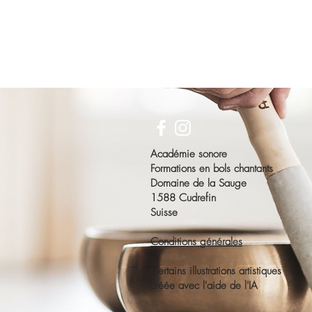
Académie sonore
Formations en bols chantants
Domaine de la Sauge
1588 Cudrefin
Suisse
Conditions générales
Certains illustrations artistiques
créée avec l'aide de l'IA