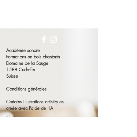
Académie sonore
Formations en bols chantants
Domaine de la Sauge
1588 Cudrefin
Suisse
Conditions générales
Certains illustrations artistiques
créée avec l'aide de l'IA
Contact
François Schneeberger
Tél :
+41 79 686 23 15