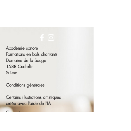
Académie sonore
Formations en bols chantants
Domaine de la Sauge
1588 Cudrefin
Suisse
Conditions générales
Certains illustrations artistiques
créée avec l'aide de l'IA
Contact
François Schneeberger
Tél :
+41 79 686 23 15