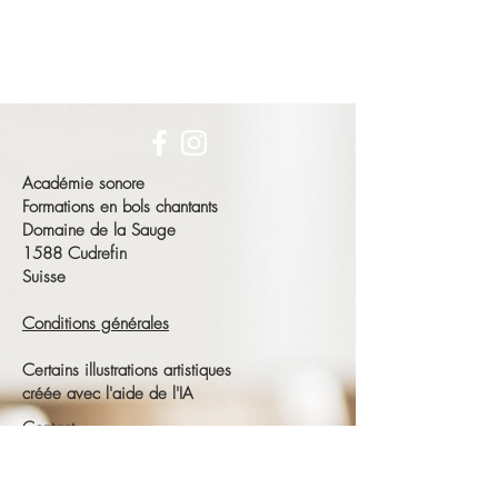
Académie sonore
Formations en bols chantants
Domaine de la Sauge
1588 Cudrefin
Suisse
Conditions générales
Certains illustrations artistiques
créée avec l'aide de l'IA
Contact
François Schneeberger
Tél :
+41 79 686 23 15