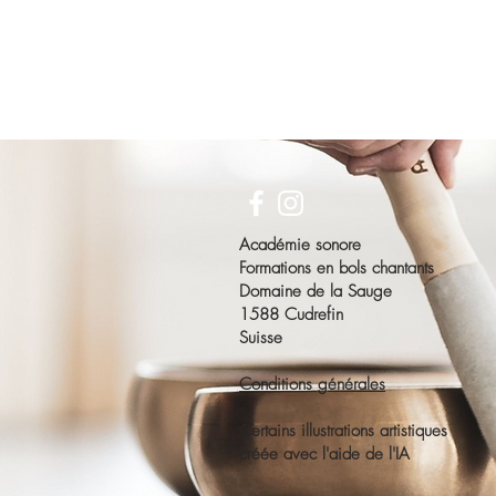
Académie sonore
Formations en bols chantants
Domaine de la Sauge
1588 Cudrefin
Suisse
Conditions générales
Certains illustrations artistiques
créée avec l'aide de l'IA