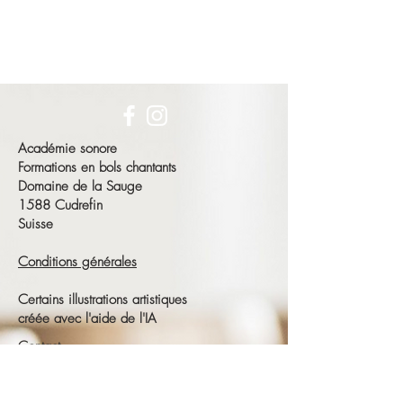
Académie sonore
Formations en bols chantants
Domaine de la Sauge
1588 Cudrefin
Suisse
Conditions générales
Certains illustrations artistiques
créée avec l'aide de l'IA
Contact
François Schneeberger
Tél :
+41 79 686 23 15